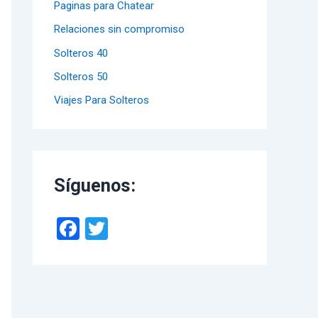
Paginas para Chatear
Relaciones sin compromiso
Solteros 40
Solteros 50
Viajes Para Solteros
Síguenos:
F
T
a
wi
ce
tt
b
er