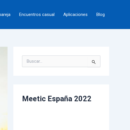
pareja
Encuentros casual
Aplicaciones
Blog
B
u
s
c
a
r
p
Meetic España 2022
o
r
: