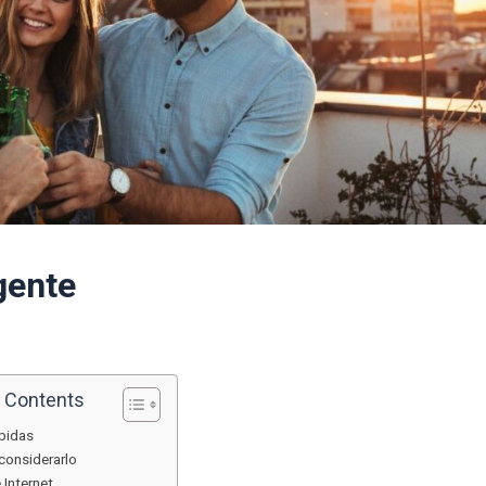
gente
f Contents
pidas
considerarlo
 Internet