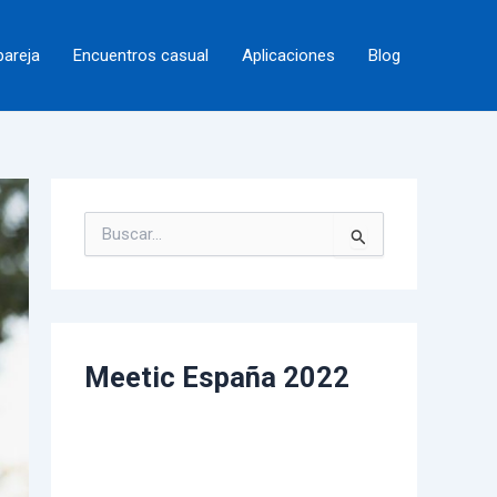
pareja
Encuentros casual
Aplicaciones
Blog
B
u
s
c
a
r
p
Meetic España 2022
o
r
: