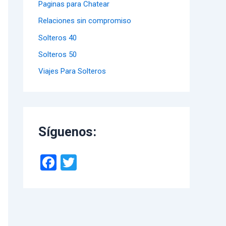
Paginas para Chatear
Relaciones sin compromiso
Solteros 40
Solteros 50
Viajes Para Solteros
Síguenos:
F
T
a
wi
ce
tt
b
er