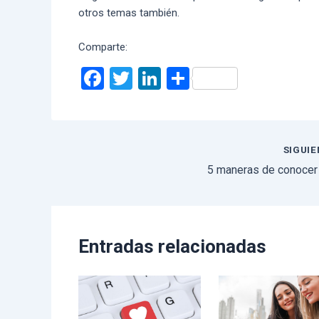
otros temas también.
Comparte:
F
T
Li
C
a
wi
n
o
ce
tt
ke
m
b
er
dI
p
SIGUI
o
n
ar
5 maneras de conocer
o
tir
k
Entradas relacionadas