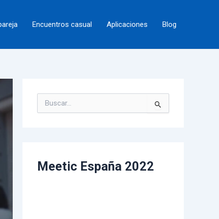
pareja
Encuentros casual
Aplicaciones
Blog
B
u
s
c
a
r
p
Meetic España 2022
o
r
: