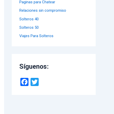
Paginas para Chatear
Relaciones sin compromiso
Solteros 40
Solteros 50
Viajes Para Solteros
Síguenos:
F
T
a
wi
ce
tt
b
er