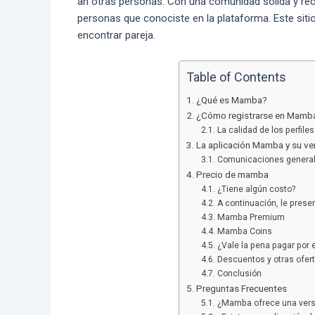
an otras personas. Con una comunidad sólida y recu
personas que conociste en la plataforma. Este siti
encontrar pareja.
Table of Contents
¿Qué es Mamba?
¿Cómo registrarse en Mamb
La calidad de los perfil
La aplicación Mamba y su ver
Comunicaciones general
Precio de mamba
¿Tiene algún costo?
A continuación, le pres
Mamba Premium
Mamba Coins
¿Vale la pena pagar por e
Descuentos y otras ofer
Conclusión
Preguntas Frecuentes
¿Mamba ofrece una versi