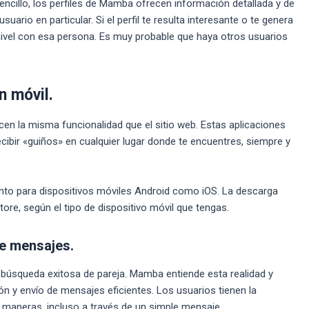
ncillo, los perfiles de Mamba ofrecen información detallada y de
ario en particular. Si el perfil te resulta interesante o te genera
nivel con esa persona. Es muy probable que haya otros usuarios
n móvil.
cen la misma funcionalidad que el sitio web. Estas aplicaciones
ecibir «guiños» en cualquier lugar donde te encuentres, siempre y
nto para dispositivos móviles Android como iOS. La descarga
ore, según el tipo de dispositivo móvil que tengas.
e mensajes.
búsqueda exitosa de pareja. Mamba entiende esta realidad y
n y envío de mensajes eficientes. Los usuarios tienen la
s maneras, incluso a través de un simple mensaje.