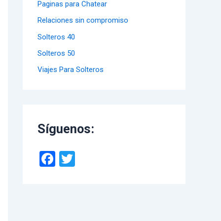
Paginas para Chatear
Relaciones sin compromiso
Solteros 40
Solteros 50
Viajes Para Solteros
Síguenos:
F
T
a
wi
ce
tt
b
er