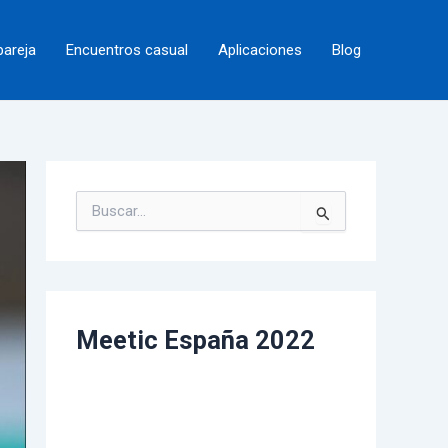
pareja
Encuentros casual
Aplicaciones
Blog
B
u
s
c
a
r
p
Meetic España 2022
o
r
: