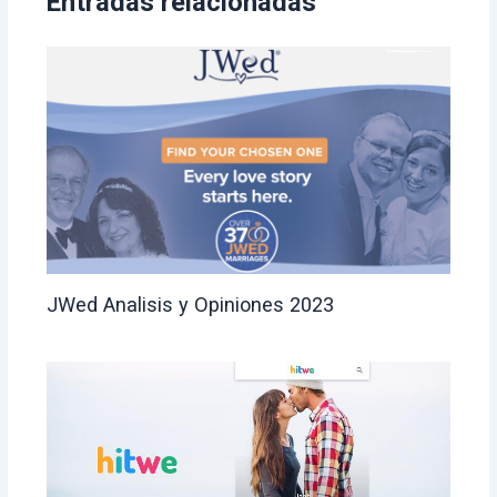
Entradas relacionadas
k
JWed Analisis y Opiniones 2023