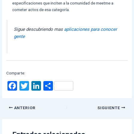
especificaciones que inciten a la comunidad de meetme a
cometer actos de esa categoría.
Sigue descubriendo mas
aplicaciones para conocer
gente
Comparte:
F
T
Li
C
a
wi
n
o
ce
tt
ke
m
ANTERIOR
SIGUIENTE
b
er
dI
p
o
n
ar
o
tir