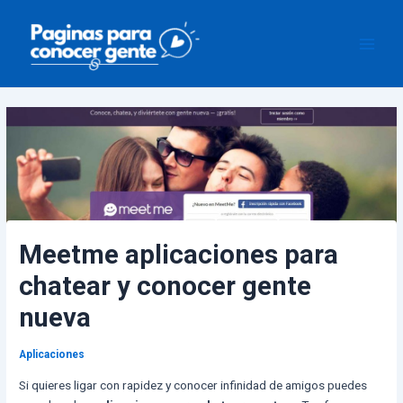
Ir
Navegación
Main
al
de
Men
contenido
entradas
Meetme aplicaciones para
chatear y conocer gente
nueva
Aplicaciones
Si quieres ligar con rapidez y conocer infinidad de amigos puedes