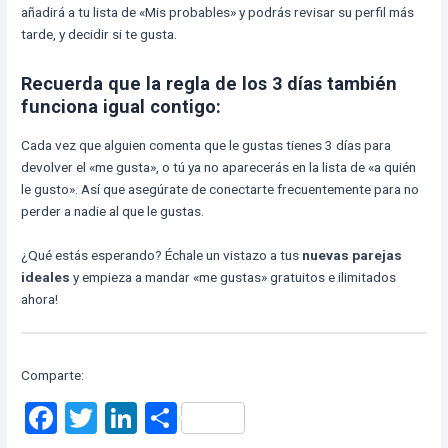
añadirá a tu lista de «Mis probables» y podrás revisar su perfil más
tarde, y decidir si te gusta.
Recuerda que la regla de los 3 días también
funciona igual contigo:
Cada vez que alguien comenta que le gustas tienes 3 días para
devolver el «me gusta», o tú ya no aparecerás en la lista de «a quién
le gusto». Así que asegúrate de conectarte frecuentemente para no
perder a nadie al que le gustas.
¿Qué estás esperando? Échale un vistazo a tus
nuevas parejas
ideales
y empieza a mandar «me gustas» gratuitos e ilimitados
ahora!
Comparte:
F
T
Li
C