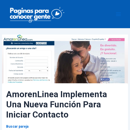
Ir
Navegación
Main
al
de
Men
contenido
entradas
AmorenLinea Implementa
Una Nueva Función Para
Iniciar Contacto
Buscar pareja