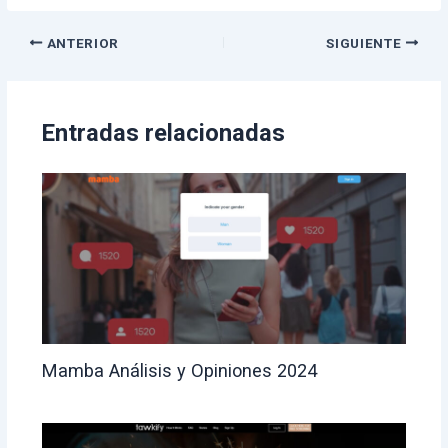
a
wi
n
o
ce
tt
ke
m
ANTERIOR
SIGUIENTE
b
er
dI
p
o
n
ar
o
tir
Entradas relacionadas
k
Mamba Análisis y Opiniones 2024