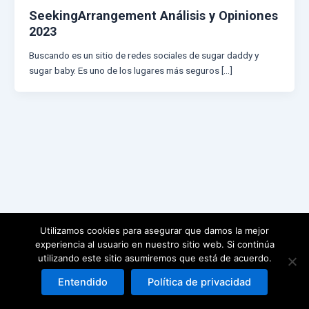
SeekingArrangement Análisis y Opiniones
2023
Buscando es un sitio de redes sociales de sugar daddy y
sugar baby. Es uno de los lugares más seguros […]
Utilizamos cookies para asegurar que damos la mejor
experiencia al usuario en nuestro sitio web. Si continúa
utilizando este sitio asumiremos que está de acuerdo.
Todos los derechos © 2026 | Funciona gracias a
Tema Astra para
WordPress
Entendido
Política de privacidad