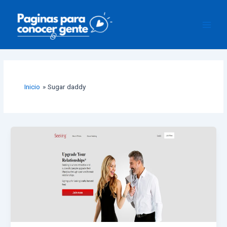
Ir
Main
al
Men
contenido
Inicio
Sugar daddy