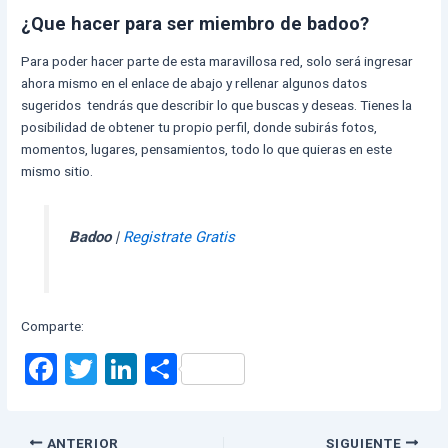
¿Que hacer para ser miembro de badoo?
Para poder hacer parte de esta maravillosa red, solo será ingresar
ahora mismo en el enlace de abajo y rellenar algunos datos
sugeridos tendrás que describir lo que buscas y deseas. Tienes la
posibilidad de obtener tu propio perfil, donde subirás fotos,
momentos, lugares, pensamientos, todo lo que quieras en este
mismo sitio.
Badoo
|
Registrate Gratis
Comparte:
F
T
Li
C
a
wi
n
o
ce
tt
ke
m
ANTERIOR
SIGUIENTE